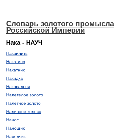
Словарь золотого промысла
Российской Империи
Нака - НАУЧ
Накайлить
Накатина
Накатник
Накидка
Наковальня
Налетелое золото
Налётное золото
Наливное колесо
Нанос
Нанощик
Нарядчик